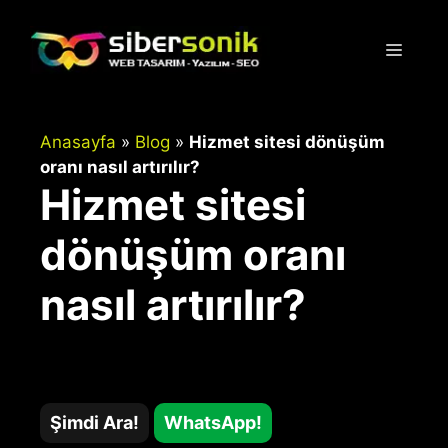
İçeriğe
atla
Menü
Anasayfa
»
Blog
»
Hizmet sitesi dönüşüm
oranı nasıl artırılır?
Hizmet sitesi
dönüşüm oranı
nasıl artırılır?
Şimdi Ara!
WhatsApp!