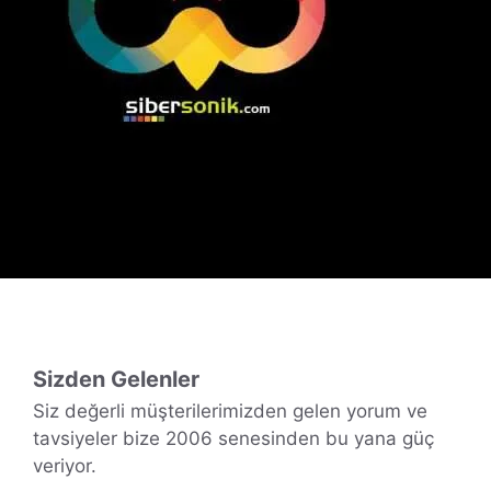
Sizden Gelenler
Siz değerli müşterilerimizden gelen yorum ve
tavsiyeler bize 2006 senesinden bu yana güç
veriyor.