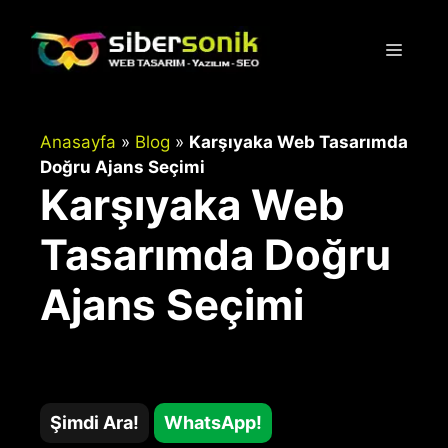
İçeriğe
atla
Menü
Anasayfa
»
Blog
»
Karşıyaka Web Tasarımda
Doğru Ajans Seçimi
Karşıyaka Web
Tasarımda Doğru
Ajans Seçimi
Şimdi Ara!
WhatsApp!