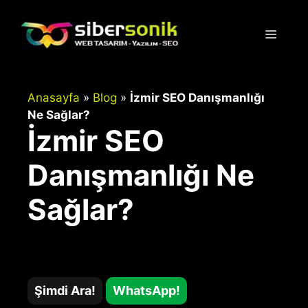
İçeriğe
atla
Menü
Anasayfa
»
Blog
»
İzmir SEO Danışmanlığı
Ne Sağlar?
İzmir SEO
Danışmanlığı Ne
Sağlar?
Şimdi Ara!
WhatsApp!