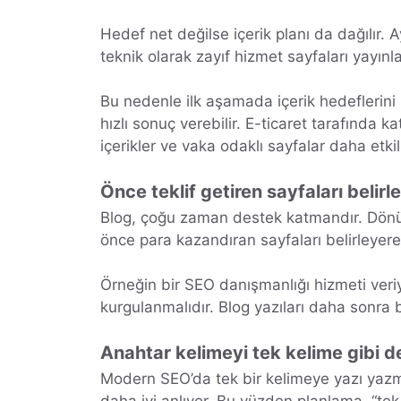
Hedef net değilse içerik planı da dağılır.
teknik olarak zayıf hizmet sayfaları yayın
Bu nedenle ilk aşamada içerik hedeflerini 
hızlı sonuç verebilir. E-ticaret tarafında k
içerikler ve vaka odaklı sayfalar daha etkil
Önce teklif getiren sayfaları belirl
Blog, çoğu zaman destek katmandır. Dönü
önce para kazandıran sayfaları belirleyer
Örneğin bir SEO danışmanlığı hizmeti veriyo
kurgulanmalıdır. Blog yazıları daha sonra bu
Anahtar kelimeyi tek kelime gibi d
Modern SEO’da tek bir kelimeye yazı yazmak
daha iyi anlıyor. Bu yüzden planlama, “tek