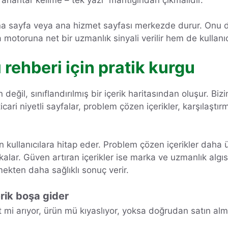
 sayfa veya ana hizmet sayfası merkezde durur. Onu deste
motoruna net bir uzmanlık sinyali verilir hem de kullanıc
 rehberi için pratik kurgu
nden değil, sınıflandırılmış bir içerik haritasından oluşur.
icari niyetli sayfalar, problem çözen içerikler, karşılaştır
ın kullanıcılara hitap eder. Problem çözen içerikler daha üs
akalar. Güven artıran içerikler ise marka ve uzmanlık algı
mekten daha sağlıklı sonuç verir.
erik boşa gider
zmet mi arıyor, ürün mü kıyaslıyor, yoksa doğrudan satın