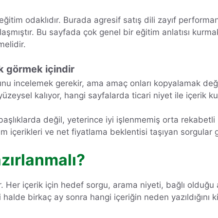
itim odaklıdır. Burada agresif satış dili zayıf performan
mıştır. Bu sayfada çok genel bir eğitim anlatısı kurmak da
elidir.
uk görmek içindir
nu incelemek gerekir, ama amaç onları kopyalamak değildi
yüzeysel kalıyor, hangi sayfalarda ticari niyet ile içerik
lıklarda değil, yeterince iyi işlenmemiş orta rekabetli s
m içerikleri ve net fiyatlama beklentisi taşıyan sorgular g
azırlanmalı?
ir. Her içerik için hedef sorgu, arama niyeti, bağlı oldu
 halde birkaç ay sonra hangi içeriğin neden yazıldığını 