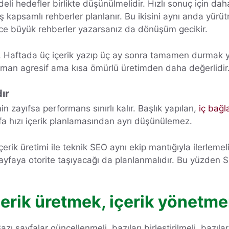
deli hedefler birlikte düşünülmelidir. Hızlı sonuç için dah
eniş kapsamlı rehberler planlanır. Bu ikisini aynı anda yü
ce büyük rehberler yazarsanız da dönüşüm gecikir.
r. Haftada üç içerik yazıp üç ay sonra tamamen durmak ye
 zaman agresif ama kısa ömürlü üretimden daha değerlidir
ır
in zayıfsa performans sınırlı kalır. Başlık yapıları,
iç bağl
fa hızı içerik planlamasından ayrı düşünülemez.
çerik üretimi ile teknik SEO aynı ekip mantığıyla ilerlemel
yfaya otorite taşıyacağı da planlanmalıdır. Bu yüzden S
içerik üretmek, içerik yönet
azı sayfalar güncellenmeli, bazıları birleştirilmeli, bazıl