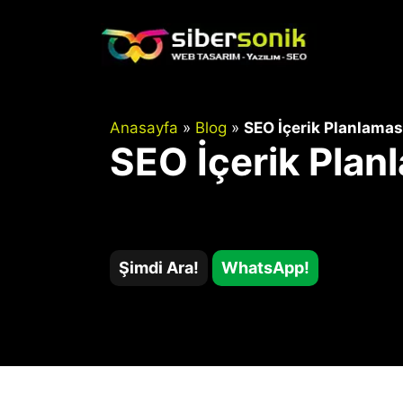
İçeriğe
atla
Anasayfa
»
Blog
»
SEO İçerik Planlamas
SEO İçerik Plan
Şimdi Ara!
WhatsApp!