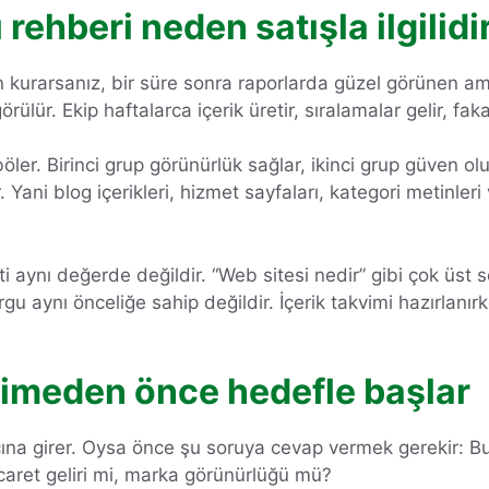
rehberi neden satışla ilgilidi
in kurarsanız, bir süre sonra raporlarda güzel görünen am
ülür. Ekip haftalarca içerik üretir, sıralamalar gelir, faka
böler. Birinci grup görünürlük sağlar, ikinci grup güven o
 Yani blog içerikleri, hizmet sayfaları, kategori metinleri
i aynı değerde değildir. “Web sitesi nedir” gibi çok üst 
orgu aynı önceliğe sahip değildir. İçerik takvimi hazırlan
limeden önce hedefle başlar
ına girer. Oysa önce şu soruya cevap vermek gerekir: Bu 
caret geliri mi, marka görünürlüğü mü?