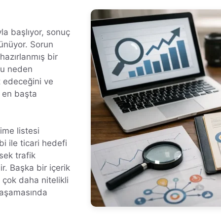
yla başlıyor, sonuç
ünüyor. Sorun
 hazırlanmış bir
uyu neden
t edeceğini ve
a en başta
me listesi
 ile ticari hedefi
sek trafik
ir. Başka bir içerik
ok daha nitelikli
a aşamasında