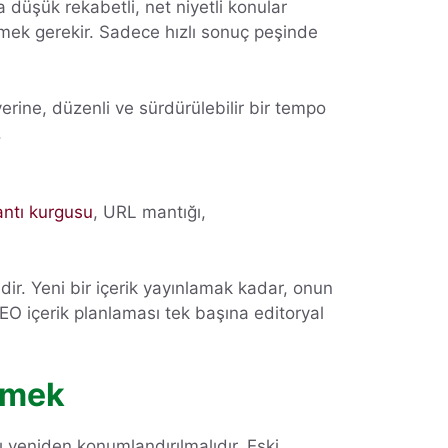
a düşük rekabetli, net niyetli konular
rütmek gerekir. Sadece hızlı sonuç peşinde
rine, düzenli ve sürdürülebilir bir tempo
.
antı kurgusu
, URL mantığı,
idir. Yeni bir içerik yayınlamak kadar, onun
EO içerik planlaması tek başına editoryal
memek
arı yeniden konumlandırılmalıdır. Eski