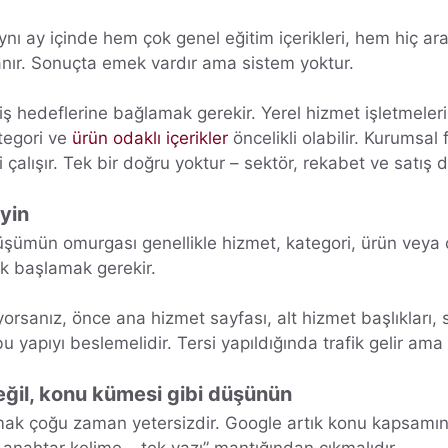
 Aynı ay içinde hem çok genel eğitim içerikleri, hem hiç 
lanır. Sonuçta emek vardır ama sistem yoktur.
iş hedeflerine bağlamak gerekir. Yerel hizmet işletmeleri 
ategori ve
ürün odaklı içerikler
öncelikli olabilir. Kurumsa
i çalışır. Tek bir doğru yoktur – sektör, rekabet ve satış d
eyin
şümün omurgası genellikle hizmet, kategori, ürün veya 
ek başlamak gerekir.
rsanız, önce ana hizmet sayfası, alt hizmet başlıkları, s
 yapıyı beslemelidir. Tersi yapıldığında trafik gelir ama o
eğil, konu kümesi gibi düşünün
 çoğu zaman yetersizdir. Google artık konu kapsamını, bağ
 anahtar kelime – tek yazı” mantığından çıkmalıdır.