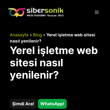
İçeriğe
atla
Menü
Anasayfa
»
Blog
»
Yerel işletme web sitesi
nasıl yenilenir?
Yerel işletme web
sitesi nasıl
yenilenir?
Şimdi Ara!
WhatsApp!