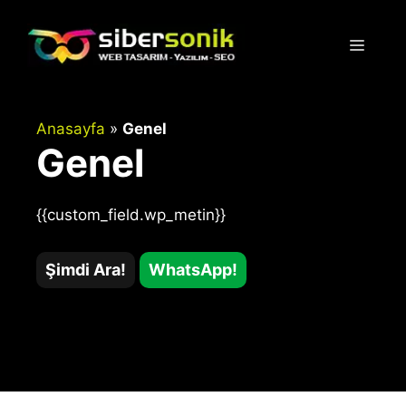
İçeriğe
atla
Menü
Anasayfa
»
Genel
Genel
{{custom_field.wp_metin}}
Şimdi Ara!
WhatsApp!