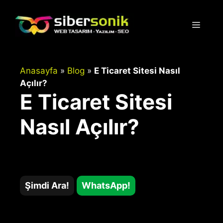
İçeriğe
atla
Menü
Anasayfa
»
Blog
»
E Ticaret Sitesi Nasıl
Açılır?
E Ticaret Sitesi
Nasıl Açılır?
Şimdi Ara!
WhatsApp!