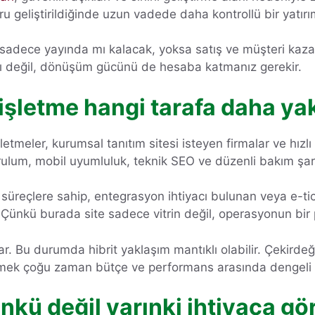
 geliştirildiğinde uzun vadede daha kontrollü bir yatırım 
sadece yayında mı kalacak, yoksa satış ve müşteri kazan
atı değil, dönüşüm gücünü de hesaba katmanız gerekir.
 işletme hangi tarafa daha ya
letmeler, kurumsal tanıtım sitesi isteyen firmalar ve hızl
rulum, mobil uyumluluk, teknik SEO ve düzenli bakım şart
l süreçlere sahip, entegrasyon ihtiyacı bulunan veya e-
. Çünkü burada site sadece vitrin değil, operasyonun bir 
ar. Bu durumda hibrit yaklaşım mantıklı olabilir. Çekirdeği
eklemek çoğu zaman bütçe ve performans arasında dengeli
kü değil yarınki ihtiyaca gör