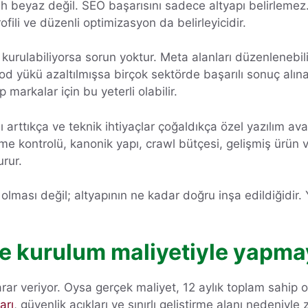
h beyaz değil. SEO başarısını sadece altyapı belirlemez. S
fili ve düzenli optimizasyon da belirleyicidir.
 kurulabiliyorsa sorun yoktur. Meta alanları düzenlenebili
d yükü azaltılmışsa birçok sektörde başarılı sonuç alınab
 markalar için bu yeterli olabilir.
arttıkça ve teknik ihtiyaçlar çoğaldıkça özel yazılım avan
eme kontrolü, kanonik yapı, crawl bütçesi, gelişmiş ürün v
urur.
 olması değil; altyapının ne kadar doğru inşa edildiğidi
e kurulum maliyetiyle yapma
rar veriyor. Oysa gerçek maliyet, 12 aylık toplam sahip o
arı
, güvenlik açıkları ve sınırlı geliştirme alanı nedeniyle