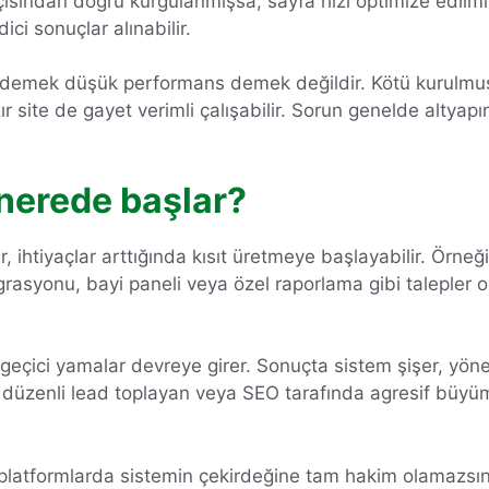
açısından doğru kurgulanmışsa, sayfa hızı optimize edilm
ci sonuçlar alınabilir.
 demek düşük performans demek değildir. Kötü kurulmuş 
azır site de gayet verimli çalışabilir. Sorun genelde altya
ı nerede başlar?
ihtiyaçlar arttığında kısıt üretmeye başlayabilir. Örneğin
tegrasyonu, bayi paneli veya özel raporlama gibi talepler or
geçici yamalar devreye girer. Sonuçta sistem şişer, yöne
 düzenli lead toplayan veya SEO tarafında agresif büy
 platformlarda sistemin çekirdeğine tam hakim olamazsınız. 