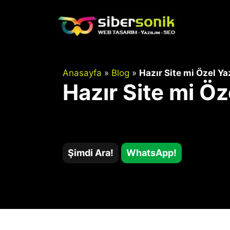
İçeriğe
atla
Anasayfa
»
Blog
»
Hazır Site mi Özel Ya
Hazır Site mi Öz
Şimdi Ara!
WhatsApp!