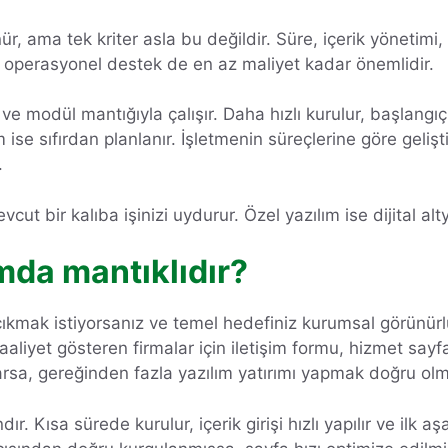
ür, ama tek kriter asla bu değildir. Süre, içerik yönetimi,
operasyonel destek de en az maliyet kadar önemlidir.
ve modül mantığıyla çalışır. Daha hızlı kurulur, başlang
m ise sıfırdan planlanır. İşletmenin süreçlerine göre gelişt
.
ut bir kalıba işinizi uydurur. Özel yazılım ise dijital alty
mda mantıklıdır?
a çıkmak istiyorsanız ve temel hedefiniz kurumsal görünür
aaliyet gösteren firmalar için iletişim formu, hizmet sayf
arsa, gereğinden fazla yazılım yatırımı yapmak doğru olm
r. Kısa sürede kurulur, içerik girişi hızlı yapılır ve il