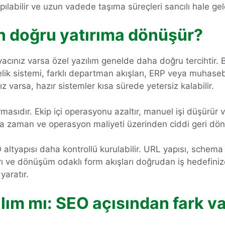
pılabilir ve uzun vadede taşıma süreçleri sancılı hale gele
n doğru yatırıma dönüşür?
yacınız varsa özel yazılım genelde daha doğru tercihtir.
yelik sistemi, farklı departman akışları, ERP veya muhase
nız varsa, hazır sistemler kısa sürede yetersiz kalabilir.
ırmasıdır. Ekip içi operasyonu azaltır, manuel işi düşürür 
da zaman ve operasyon maliyeti üzerinden ciddi geri dönü
 altyapısı daha kontrollü kurulabilir. URL yapısı, schema 
 ve dönüşüm odaklı form akışları doğrudan iş hedefinize 
yaratır.
ılım mı: SEO açısından fark v