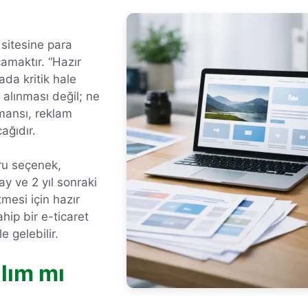
 sitesine para
amaktır. “Hazır
ada kritik hale
 alınması değil; ne
rmansı, reklam
ağıdır.
ru seçenek,
ay ve 2 yıl sonraki
tmesi için hazır
ahip bir e-ticaret
e gelebilir.
ılım mı