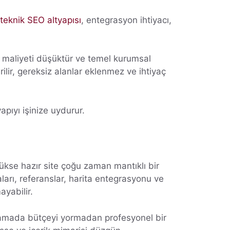
teknik SEO altyapısı
, entegrasyon ihtiyacı,
ıç maliyeti düşüktür ve temel kurumsal
irilir, gereksiz alanlar eklenmez ve ihtiyaç
apıyı işinize uydurur.
lükse hazır site çoğu zaman mantıklı bir
aları, referanslar, harita entegrasyonu ve
ayabilir.
k aşamada bütçeyi yormadan profesyonel bir