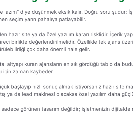
ne lazım” diye düşünmek eksik kalır. Doğru soru şudur: İ
n seçim yarın pahalıya patlayabilir.
n hazır site ya da özel yazılım kararı risklidir. İçerik yap
reci birlikte değerlendirilmelidir. Özellikle tek ajans üz
lebilirliği çok daha önemli hale gelir.
ital altyapı kuran ajansların en sık gördüğü tablo da bu
ığı için zaman kaybeder.
çük başlayıp hızlı sonuç almak istiyorsanız hazır site ma
tış ya da lead makinesi olacaksa özel yazılım daha güçlü 
 sadece görünen tasarım değildir; işletmenizin dijitalde n