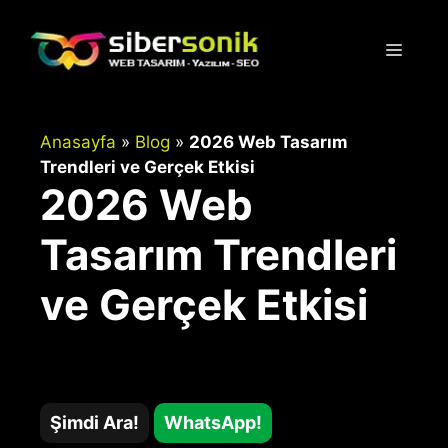
İçeriğe
atla
Menü
Anasayfa
»
Blog
»
2026 Web Tasarım
Trendleri ve Gerçek Etkisi
2026 Web
Tasarım Trendleri
ve Gerçek Etkisi
Şimdi Ara!
WhatsApp!