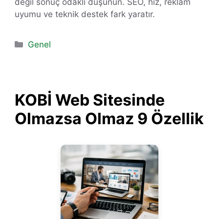
değil sonuç odaklı düşünün. SEO, hız, reklam
uyumu ve teknik destek fark yaratır.
Kategoriler
Genel
KOBİ Web Sitesinde
Olmazsa Olmaz 9 Özellik