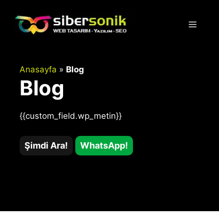
İçeriğe
atla
Menü
Anasayfa
»
Blog
Blog
{{custom_field.wp_metin}}
Şimdi Ara!
WhatsApp!